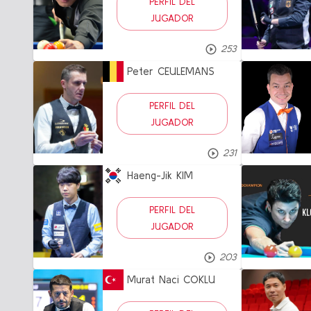
PERFIL DEL
JUGADOR
253
Peter CEULEMANS
PERFIL DEL
JUGADOR
231
Haeng-Jik KIM
PERFIL DEL
JUGADOR
203
Murat Naci COKLU