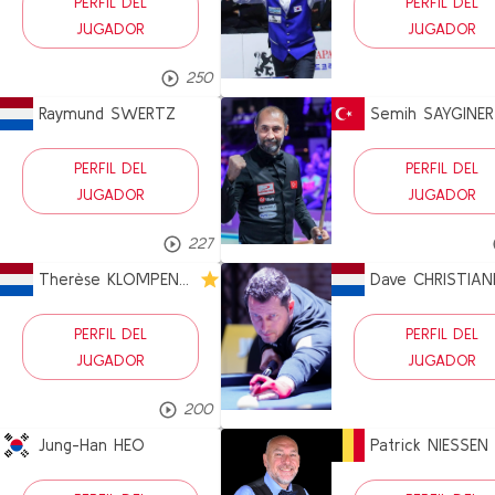
PERFIL DEL
PERFIL DEL
JUGADOR
JUGADOR
250
Raymund SWERTZ
Semih SAYGINER
PERFIL DEL
PERFIL DEL
JUGADOR
JUGADOR
227
Therèse KLOMPENHOUWER
Dave CHRISTIAN
PERFIL DEL
PERFIL DEL
JUGADOR
JUGADOR
200
Jung-Han HEO
Patrick NIESSEN