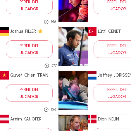
PERFIL DEL
PERFIL DEL
JUGADOR
JUGADOR
146
Joshua FILLER
Lütfi CENET
PERFIL DEL
PERFIL DEL
JUGADOR
JUGADOR
127
Quyet Chien TRAN
Jeffrey JORISSE
PERFIL DEL
PERFIL DEL
JUGADOR
JUGADOR
124
Arnim KAHOFER
Dion NELIN