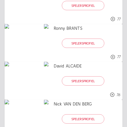
SPELERSPROFIEL
77
Ronny BRANTS
SPELERSPROFIEL
77
David ALCAIDE
SPELERSPROFIEL
76
Nick VAN DEN BERG
SPELERSPROFIEL