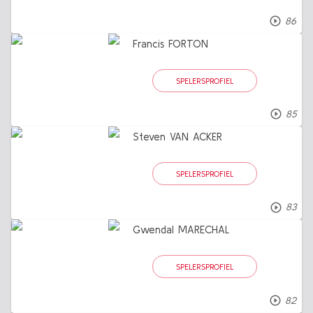
86
Francis FORTON
SPELERSPROFIEL
85
Steven VAN ACKER
SPELERSPROFIEL
83
Gwendal MARECHAL
SPELERSPROFIEL
82