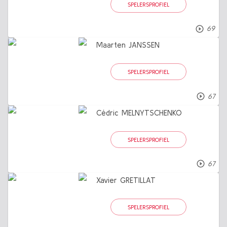
SPELERSPROFIEL
69
Maarten JANSSEN
SPELERSPROFIEL
67
Cédric MELNYTSCHENKO
SPELERSPROFIEL
67
Xavier GRETILLAT
SPELERSPROFIEL