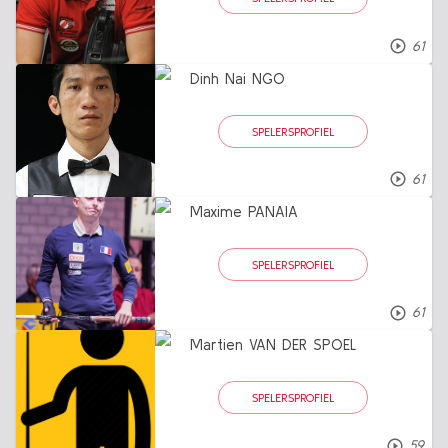
61
Dinh Nai NGO
SPELERSPROFIEL
61
Maxime PANAIA
SPELERSPROFIEL
61
Martien VAN DER SPOEL
SPELERSPROFIEL
59