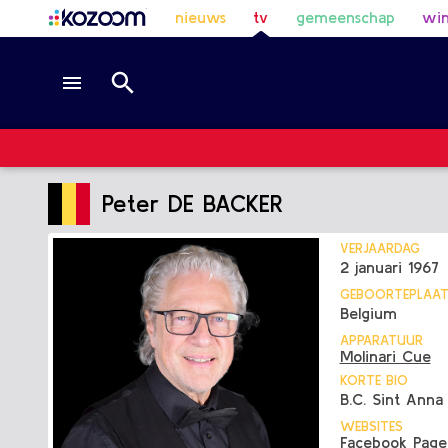
nieuws
tv
gemeenschap
win
Peter DE BACKER
VERJAARDAG
2 januari 1967
GEBOORTEPLAA
Belgium
APPARATUUR
Molinari Cue
KORTE BIO
B.C. Sint Anna 
WEBSITES
Facebook Page