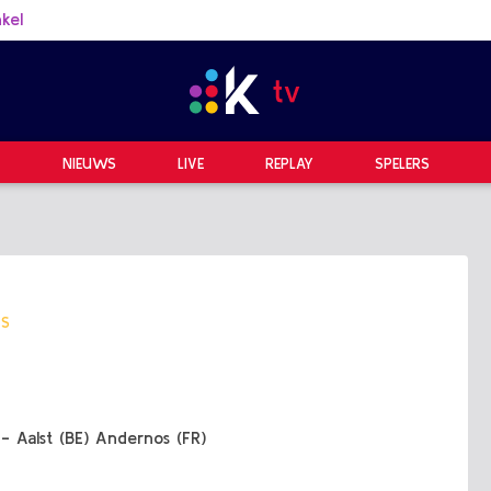
kel
NIEUWS
LIVE
REPLAY
SPELERS
TS
- Aalst (BE) Andernos (FR)