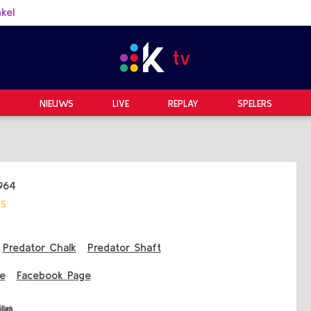
kel
NIEUWS
LIVE
REPLAY
SPELERS
964
TS
Predator Chalk
Predator Shaft
te
Facebook Page