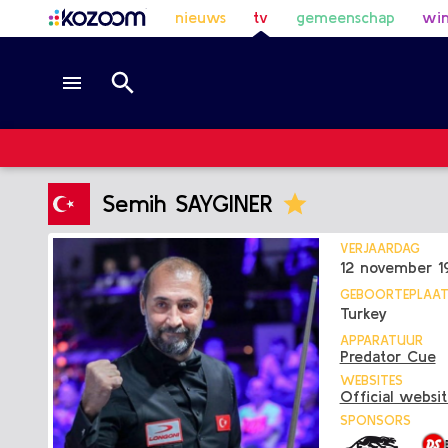
nieuws
tv
gemeenschap
win
Semih SAYGINER
VERJAARDAG
12 november 1
GEBOORTEPLAA
Turkey
APPARATUUR
Predator Cue
WEBSITES
Official websi
SPONSORS