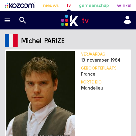
nieuws
tv
gemeenschap
winkel
Michel PARIZE
VERJAARDAG
13 november 1984
GEBOORTEPLAATS
France
KORTE BIO
Mandelieu