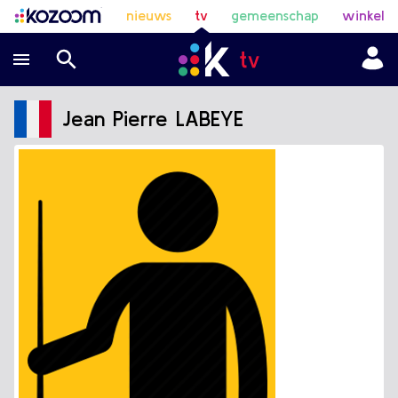
nieuws
tv
gemeenschap
winkel
Jean Pierre LABEYE