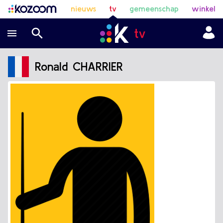
nieuws
tv
gemeenschap
winkel
Ronald CHARRIER