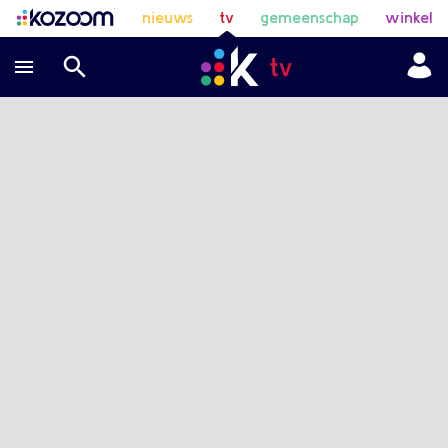
nieuws
tv
gemeenschap
winkel