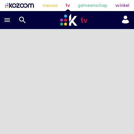
nieuws
tv
gemeenschap
winkel