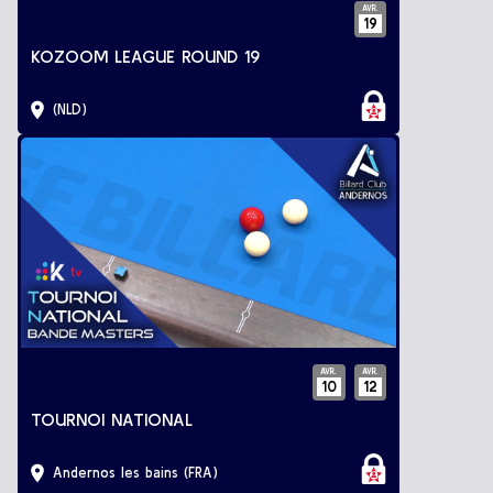
AVR.
19
KOZOOM LEAGUE ROUND 19
(NLD)
AVR.
AVR.
10
12
TOURNOI NATIONAL
Andernos les bains (FRA)