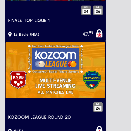
AVR.
AVR.
24
26
FINALE TOP LIGUE 1
99
€
7
.
La Baule (FRA)
AVR.
26
KOZOOM LEAGUE ROUND 20