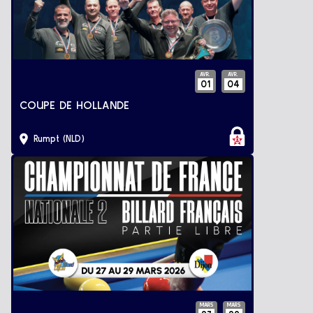
AVR.
AVR.
01
04
COUPE DE HOLLANDE
Rumpt (NLD)
MARS
MARS