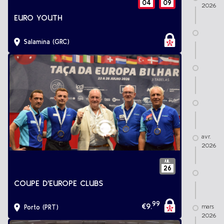
04
09
2026
EURO YOUTH
Salamina (GRC)
avr.
2026
JUIL.
26
COUPE D'EUROPE CLUBS
99
€
9
.
mars
Porto (PRT)
2026