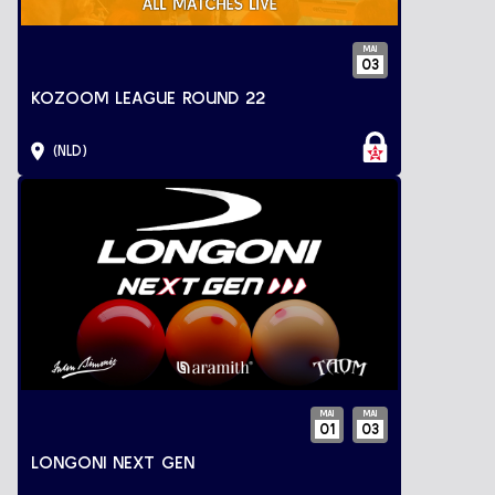
MAI
03
KOZOOM LEAGUE ROUND 22
(NLD)
MAI
MAI
01
03
LONGONI NEXT GEN