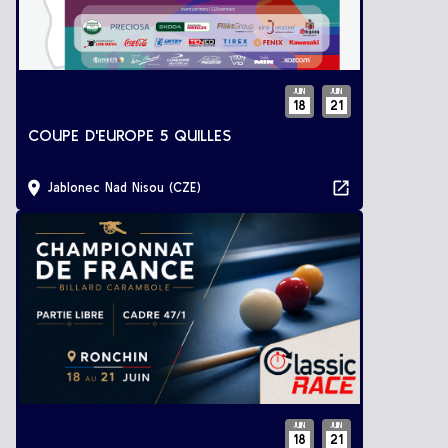
JUIN
JUIN
18
21
COUPE D'EUROPE 5 QUILLES
Jablonec Nad Nisou (CZE)
JUIN
JUIN
18
21