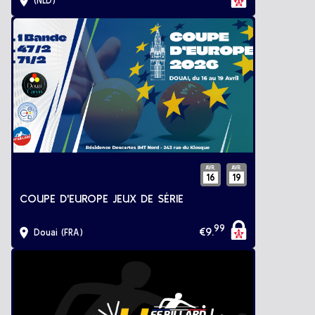
(NLD)
AVR.
AVR.
16
19
COUPE D'EUROPE JEUX DE SÉRIE
99
€
9
.
Douai (FRA)