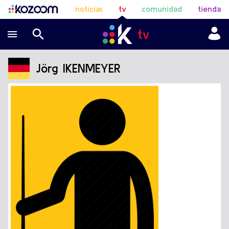
noticias
tv
comunidad
tienda
Jörg IKENMEYER