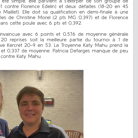
s été simple, elle parvient à s’extirper de son groupe de
1 contre Florence Edelin) et deux défaites (18-20 en 45
Maillet). Elle doit sa qualification en demi-finale à une
es de Christine Morel (2 pts MG 0,397) et de Florence
dans cette poule avec 6 pts et 0,392.
st invaincue avec 6 points et 0,576 de moyenne générale
20 reprises soit la meilleure partie du tournoi à 1 de
e Kercret 20-9 en 53. La Troyenne Katy Mahu prend la
es et 0,337 de moyenne. Patricia Defarges manque de peu
0 contre Katy Mahu.