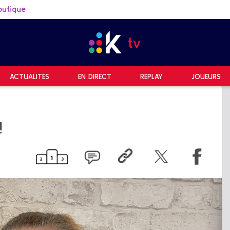
outique
ACTUALITÉS
EN DIRECT
REPLAY
JOUEURS
!