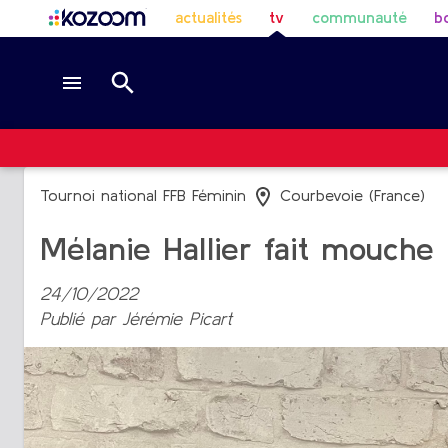
actualités
tv
communauté
b
Tournoi national FFB Féminin
Courbevoie (France)
Mélanie Hallier fait mouche 
24/10/2022
Publié par
Jérémie Picart