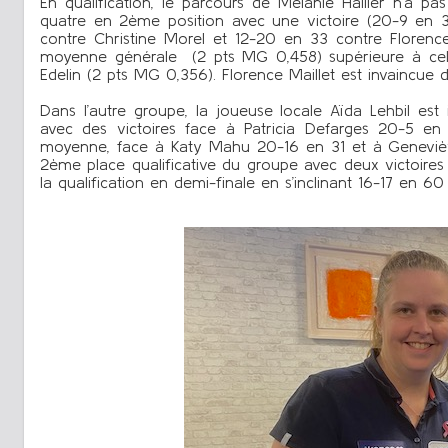
En qualification, le parcours de Mélanie Hallier n’a pa
quatre en 2ème position avec une victoire (20-9 en 3
contre Christine Morel et 12-20 en 33 contre Florence 
moyenne générale (2 pts MG 0,458) supérieure à cell
Edelin (2 pts MG 0,356). Florence Maillet est invaincue 
Dans l’autre groupe, la joueuse locale Aïda Lehbil e
avec des victoires face à Patricia Defarges 20-5 en 
moyenne, face à Katy Mahu 20-16 en 31 et à Genevièv
2ème place qualificative du groupe avec deux victoir
la qualification en demi-finale en s’inclinant 16-17 en 6